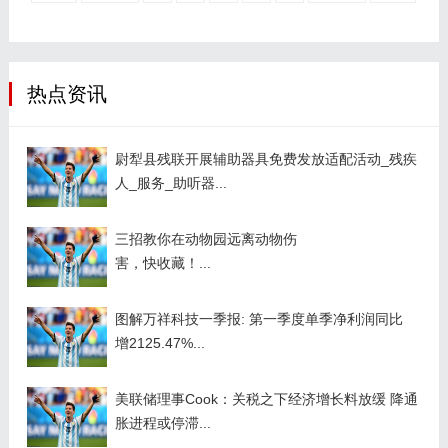
三区比为2:3:1，2区最为火热，
二的奖号奇偶比为26:34，可以
近8周同星期二的奖号数据中，
发现偶数的走势较热，上周星期
开出的奖号三区比为16:20:12，
二的奇偶比为3:3，本周星期二预
热点资讯
2区最为火热，本周...
测奖号奇数的走势较热，参考
4:2。 大小分析：近十周同星期
尉犁县残联开展辅助器具免费发放适配活动_残疾
二的奖号大小比为31:29，可以
人_服务_助听器...
发现大数的走势较热，上周星期
二的大小比为4:2，本周星期二预
三招教你在动物园远离动物伤
测奖号大数的走势较热，参考
害，快收藏！...
4:2。 质合分析：近十周同星期
二...
图解万祥科技一季报: 第一季度单季净利润同比
增2125.47%...
美联储理事Cook：关税之下经济增长料放缓 降通
胀进程或停滞...