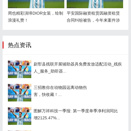
周也精彩演绎DIOR女装，绘制
平安国际融资租赁因融资租赁
浪漫礼赞！
合同纠纷被告，今年来案件涉
及广东、上海、辽宁等地
热点资讯
尉犁县残联开展辅助器具免费发放适配活动_残疾
人_服务_助听器...
三招教你在动物园远离动物伤
害，快收藏！...
图解万祥科技一季报: 第一季度单季净利润同比
增2125.47%...