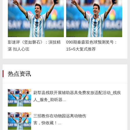
影迷评《坚如磐石》：演技精
090期秦森双色球预测奖号：
湛 扣人心弦
15+5大复式推荐
热点资讯
尉犁县残联开展辅助器具免费发放适配活动_残疾
人_服务_助听器...
三招教你在动物园远离动物伤
害，快收藏！...